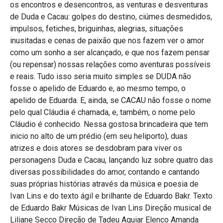
os encontros e desencontros, as venturas e desventuras
de Duda e Cacau: golpes do destino, ciúmes desmedidos,
impulsos, fetiches, briguinhas, alegrias, situações
inusitadas e cenas de paixão que nos fazem ver o amor
como um sonho a ser alcançado, e que nos fazem pensar
(ou repensar) nossas relações como aventuras possíveis
e reais. Tudo isso seria muito simples se DUDA não
fosse o apelido de Eduardo e, ao mesmo tempo, o
apelido de Eduarda. E, ainda, se CACAU não fosse o nome
pelo qual Cláudia é chamada, e, também, o nome pelo
Cláudio é conhecido. Nessa gostosa brincadeira que tem
inicio no alto de um prédio (em seu heliporto), duas
atrizes e dois atores se desdobram para viver os
personagens Duda e Cacau, lançando luz sobre quatro das
diversas possibilidades do amor, contando e cantando
suas próprias histórias através da música e poesia de
Ivan Lins e do texto ágil e brilhante de Eduardo Bakr. Texto
de Eduardo Bakr Músicas de Ivan Lins Direção musical de
Liliane Secco Direção de Tadeu Aguiar Elenco Amanda