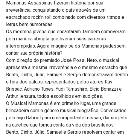
Mamonas Assassinas fizeram história por sua
irreverência, conquistando o país através de um
escrachado rock’n roll combinado com diversos ritmos e
letras bem humoradas.
Os mesmos jovens que encantaram, também comoveram
pela maneira abrupta que tiveram suas carreiras
interrompidas. Agora imagine se os Mamonas pudessem
contar sua própria história?
Com direção do premiado José Possi Neto, o musical
apresenta a mesma irreverência e o mesmo escracho que
Bento, Dinho, Júlio, Samuel e Sergio demonstravam dentro
e fora dos palcos, representados pelos atores Ruy
Brissac, Adriano Tunes, Yudi Tamashiro, Elcio Bonazzi e
Arthur Ienzura, todos escolhidos em audições.
O Musical Mamonas é em primeiro lugar, uma grande
brincadeira com o gênero musical biográfico. Convocados
pelo anjo Gabriel para uma importante missão, dar um jeito
na caretice que tomou conta da vida dos brasileiros,
Bento, Dinho, Júlio, Samuel e Sergio resolvem contar em