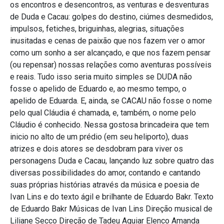
os encontros e desencontros, as venturas e desventuras
de Duda e Cacau: golpes do destino, ciúmes desmedidos,
impulsos, fetiches, briguinhas, alegrias, situações
inusitadas e cenas de paixão que nos fazem ver o amor
como um sonho a ser alcançado, e que nos fazem pensar
(ou repensar) nossas relações como aventuras possíveis
e reais. Tudo isso seria muito simples se DUDA não
fosse o apelido de Eduardo e, ao mesmo tempo, o
apelido de Eduarda. E, ainda, se CACAU não fosse o nome
pelo qual Cláudia é chamada, e, também, o nome pelo
Cláudio é conhecido. Nessa gostosa brincadeira que tem
inicio no alto de um prédio (em seu heliporto), duas
atrizes e dois atores se desdobram para viver os
personagens Duda e Cacau, lançando luz sobre quatro das
diversas possibilidades do amor, contando e cantando
suas próprias histórias através da música e poesia de
Ivan Lins e do texto ágil e brilhante de Eduardo Bakr. Texto
de Eduardo Bakr Músicas de Ivan Lins Direção musical de
Liliane Secco Direção de Tadeu Aguiar Elenco Amanda