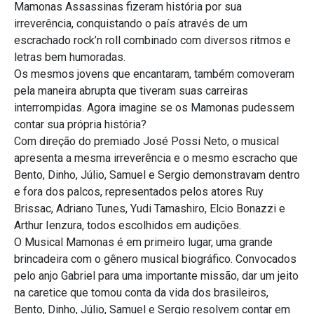
Mamonas Assassinas fizeram história por sua
irreverência, conquistando o país através de um
escrachado rock’n roll combinado com diversos ritmos e
letras bem humoradas.
Os mesmos jovens que encantaram, também comoveram
pela maneira abrupta que tiveram suas carreiras
interrompidas. Agora imagine se os Mamonas pudessem
contar sua própria história?
Com direção do premiado José Possi Neto, o musical
apresenta a mesma irreverência e o mesmo escracho que
Bento, Dinho, Júlio, Samuel e Sergio demonstravam dentro
e fora dos palcos, representados pelos atores Ruy
Brissac, Adriano Tunes, Yudi Tamashiro, Elcio Bonazzi e
Arthur Ienzura, todos escolhidos em audições.
O Musical Mamonas é em primeiro lugar, uma grande
brincadeira com o gênero musical biográfico. Convocados
pelo anjo Gabriel para uma importante missão, dar um jeito
na caretice que tomou conta da vida dos brasileiros,
Bento, Dinho, Júlio, Samuel e Sergio resolvem contar em