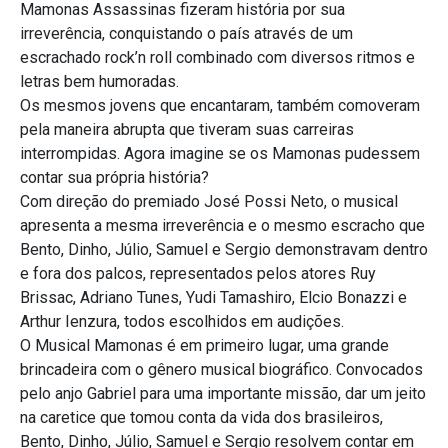
Mamonas Assassinas fizeram história por sua
irreverência, conquistando o país através de um
escrachado rock’n roll combinado com diversos ritmos e
letras bem humoradas.
Os mesmos jovens que encantaram, também comoveram
pela maneira abrupta que tiveram suas carreiras
interrompidas. Agora imagine se os Mamonas pudessem
contar sua própria história?
Com direção do premiado José Possi Neto, o musical
apresenta a mesma irreverência e o mesmo escracho que
Bento, Dinho, Júlio, Samuel e Sergio demonstravam dentro
e fora dos palcos, representados pelos atores Ruy
Brissac, Adriano Tunes, Yudi Tamashiro, Elcio Bonazzi e
Arthur Ienzura, todos escolhidos em audições.
O Musical Mamonas é em primeiro lugar, uma grande
brincadeira com o gênero musical biográfico. Convocados
pelo anjo Gabriel para uma importante missão, dar um jeito
na caretice que tomou conta da vida dos brasileiros,
Bento, Dinho, Júlio, Samuel e Sergio resolvem contar em