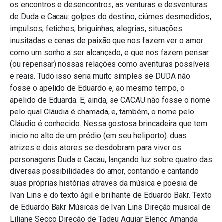
os encontros e desencontros, as venturas e desventuras
de Duda e Cacau: golpes do destino, ciúmes desmedidos,
impulsos, fetiches, briguinhas, alegrias, situações
inusitadas e cenas de paixão que nos fazem ver o amor
como um sonho a ser alcançado, e que nos fazem pensar
(ou repensar) nossas relações como aventuras possíveis
e reais. Tudo isso seria muito simples se DUDA não
fosse o apelido de Eduardo e, ao mesmo tempo, o
apelido de Eduarda. E, ainda, se CACAU não fosse o nome
pelo qual Cláudia é chamada, e, também, o nome pelo
Cláudio é conhecido. Nessa gostosa brincadeira que tem
inicio no alto de um prédio (em seu heliporto), duas
atrizes e dois atores se desdobram para viver os
personagens Duda e Cacau, lançando luz sobre quatro das
diversas possibilidades do amor, contando e cantando
suas próprias histórias através da música e poesia de
Ivan Lins e do texto ágil e brilhante de Eduardo Bakr. Texto
de Eduardo Bakr Músicas de Ivan Lins Direção musical de
Liliane Secco Direção de Tadeu Aguiar Elenco Amanda