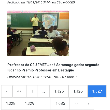
Publicado em: 16/11/2016 3h14 - em CEU e COCEU
Professor da CEU EMEF José Saramago ganha segundo
lugar no Prêmio Professor em Destaque
Publicado em: 16/11/2016 12h41 - em CEU e COCEU
«
<<
1
…
1.325
1.326
1.327
1.328
1.329
…
1.685
>>
»