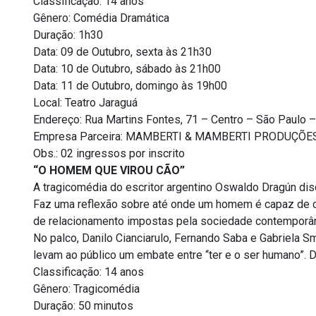
Classificação: 14 anos
Gênero: Comédia Dramática
Duração: 1h30
Data: 09 de Outubro, sexta às 21h30
Data: 10 de Outubro, sábado às 21h00
Data: 11 de Outubro, domingo às 19h00
Local: Teatro Jaraguá
Endereço: Rua Martins Fontes, 71 – Centro – São Paulo –
Empresa Parceira: MAMBERTI & MAMBERTI PRODUÇÕE
Obs.: 02 ingressos por inscrito
“O HOMEM QUE VIROU CÃO”
A tragicomédia do escritor argentino Oswaldo Dragún di
Faz uma reflexão sobre até onde um homem é capaz de c
de relacionamento impostas pela sociedade contemporân
No palco, Danilo Cianciarulo, Fernando Saba e Gabriela S
levam ao público um embate entre “ter e o ser humano”. 
Classificação: 14 anos
Gênero: Tragicomédia
Duração: 50 minutos