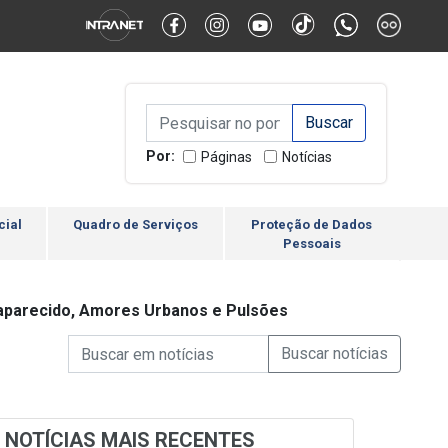
Alternar Alto Contraste
Alternar Tamanho da Fonte
Campo de Busca de inform
Campo de Busca de informações
Enviar a Busca
Por:
Páginas
Notícias
cial
Quadro de Serviços
Proteção de Dados
Pessoais
esaparecido, Amores Urbanos e Pulsões
Campo de Busca de informações
Enviar a Busca de Notícia
Campo de Busca de Notícias
NOTÍCIAS MAIS RECENTES