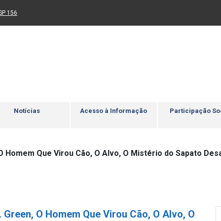
Ir para rodapé
4
Acessibilidade
5
nk para um novo sítio)
(Link para um novo sítio)
SP 156
Notícias
Acesso à Informação
Participação So
n, O Homem Que Virou Cão, O Alvo, O Mistério do Sapato D
r. Green, O Homem Que Virou Cão, O Alvo, O