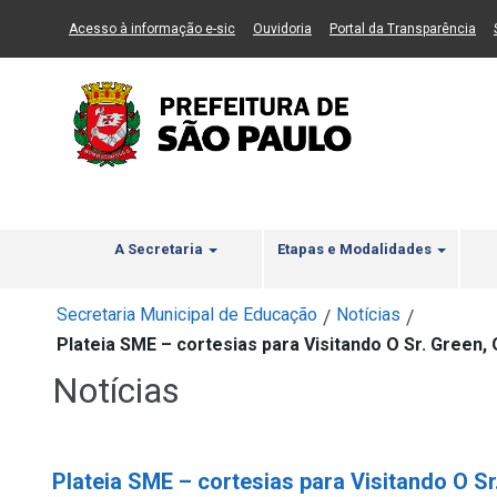
Ir ao Conteúdo
1
Ir para menu principal
2
Ir para busca
3
(Link para um novo sítio)
(Link para um novo sítio)
(Li
Acesso à informação e-sic
Ouvidoria
Portal da Transparência
A Secretaria
Etapas e Modalidades
Secretaria Municipal de Educação
Notícias
/
/
Plateia SME – cortesias para Visitando O Sr. Gree
Notícias
Plateia SME – cortesias para Visitando O S