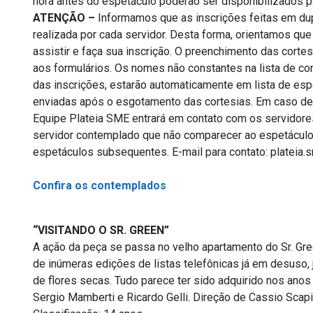
hora antes do espetáculo poderão ser disponibilizados p
ATENÇÃO –
Informamos que as inscrições feitas em dup
realizada por cada servidor. Desta forma, orientamos qu
assistir e faça sua inscrição. O preenchimento das cort
aos formulários. Os nomes não constantes na lista de co
das inscrições, estarão automaticamente em lista de es
enviadas após o esgotamento das cortesias. Em caso de 
Equipe Plateia SME entrará em contato com os servidores,
servidor contemplado que não comparecer ao espetáculo 
espetáculos subsequentes. E-mail para contato: plateia
Confira os contemplados
“VISITANDO O SR. GREEN”
A ação da peça se passa no velho apartamento do Sr. Gree
de inúmeras edições de listas telefônicas já em desuso,
de flores secas. Tudo parece ter sido adquirido nos anos
Sergio Mamberti e Ricardo Gelli. Direção de Cassio Scapi