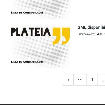
SME disponibi
Publicado em: 04/03
«
<<
1
…