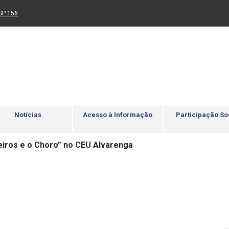
Ir para rodapé
4
Acessibilidade
5
nk para um novo sítio)
(Link para um novo sítio)
SP 156
Notícias
Acesso à Informação
Participação So
eiros e o Choro” no CEU Alvarenga