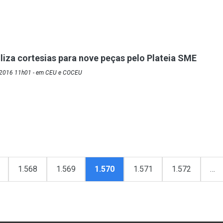
liza cortesias para nove peças pelo Plateia SME
/2016 11h01 - em CEU e COCEU
1.568
1.569
1.570
1.571
1.572
…