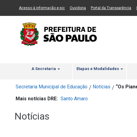
Ir ao Conteúdo
1
Ir para menu principal
2
Ir para busca
3
(Link para um novo sítio)
(Link para um novo sítio)
(Li
Acesso à informação e-sic
Ouvidoria
Portal da Transparência
A Secretaria
Etapas e Modalidades
Secretaria Municipal de Educação
Notícias
“Os Pian
/
/
Mais notícias DRE:
Santo Amaro
Notícias