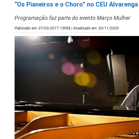
“Os Pianeiros e o Choro” no CEU Alvarenga
Programação faz parte do evento Março Mulher
Publicado em: 07/03/2017 15h58 | Atualizado em: 30/11/2020