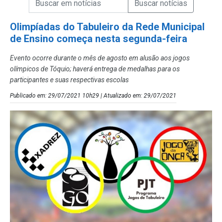
Campo de Busca de Notícias
Olimpíadas do Tabuleiro da Rede Municipal
de Ensino começa nesta segunda-feira
Evento ocorre durante o mês de agosto em alusão aos jogos
olímpicos de Tóquio; haverá entrega de medalhas para os
participantes e suas respectivas escolas
Publicado em: 29/07/2021 10h29 | Atualizado em: 29/07/2021