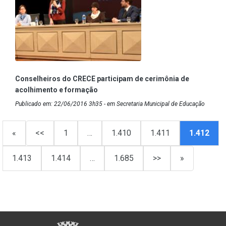
Conselheiros do CRECE participam de cerimônia de
acolhimento e formação
Publicado em: 22/06/2016 3h35 - em Secretaria Municipal de Educação
«
<<
1
…
1.410
1.411
1.412
1.413
1.414
…
1.685
>>
»