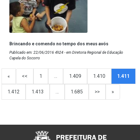
Brincando e comendo no tempo dos meus avós
Publicado em: 22/06/2016 4h24 - em Diretoria Regional de Educação
Capela do Socorro
«
<<
1
…
1.409
1.410
1.411
1.412
1.413
…
1.685
>>
»