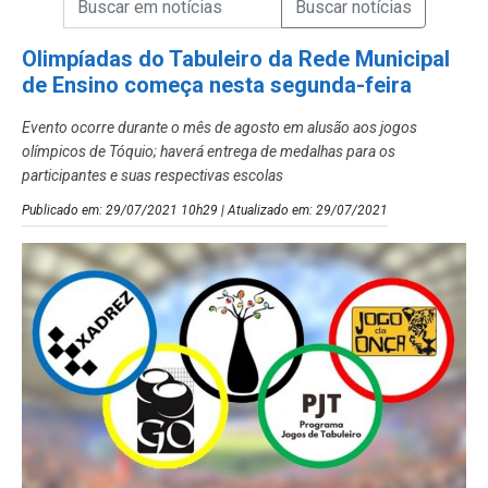
Campo de Busca de Notícias
Olimpíadas do Tabuleiro da Rede Municipal
de Ensino começa nesta segunda-feira
Evento ocorre durante o mês de agosto em alusão aos jogos
olímpicos de Tóquio; haverá entrega de medalhas para os
participantes e suas respectivas escolas
Publicado em: 29/07/2021 10h29 | Atualizado em: 29/07/2021