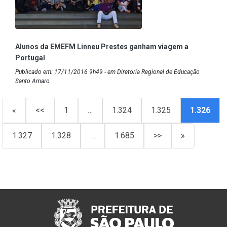
Alunos da EMEFM Linneu Prestes ganham viagem a
Portugal
Publicado em: 17/11/2016 9h49 - em Diretoria Regional de Educação
Santo Amaro
«
<<
1
…
1.324
1.325
1.326
1.327
1.328
…
1.685
>>
»