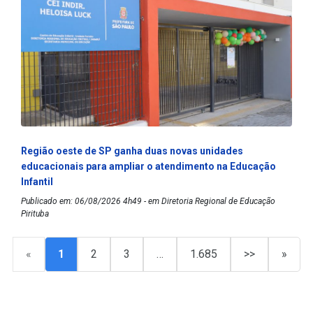
Região oeste de SP ganha duas novas unidades
educacionais para ampliar o atendimento na Educação
Infantil
Publicado em: 06/08/2026 4h49 - em Diretoria Regional de Educação
Pirituba
«
1
2
3
…
1.685
>>
»