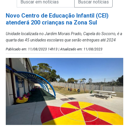
Campo de Busca de Notícias
Novo Centro de Educação Infantil (CEI)
atenderá 200 crianças na Zona Sul
Unidade localizada no Jardim Morais Prado, Capela do Socorro, é a
quarta das 45 unidades escolares que serão entregues até 2024
Publicado em: 11/08/2023 14h13 | Atualizado em: 11/08/2023