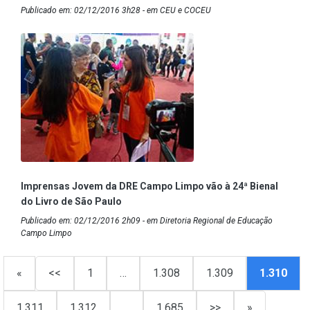
Publicado em: 02/12/2016 3h28 - em CEU e COCEU
Imprensas Jovem da DRE Campo Limpo vão à 24ª Bienal
do Livro de São Paulo
Publicado em: 02/12/2016 2h09 - em Diretoria Regional de Educação
Campo Limpo
«
<<
1
…
1.308
1.309
1.310
1.311
1.312
…
1.685
>>
»