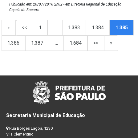
Publicado em: 20/07/2016 2h02 - em Diretoria Regional de Educação
Capela do Socorro
«
<<
1
…
1.383
1.384
1.385
1.386
1.387
…
1.684
>>
»
Secretaria Municipal de Educação
Rua Borges Lagoa, 1230
Vila Clementino