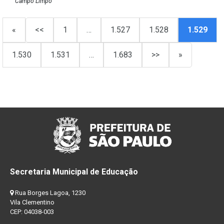
Campo Limpo
«
<<
1
…
1.527
1.528
1.529
1.530
1.531
…
1.683
>>
»
Secretaria Municipal de Educação
Rua Borges Lagoa, 1230
Vila Clementino
CEP: 04038-003