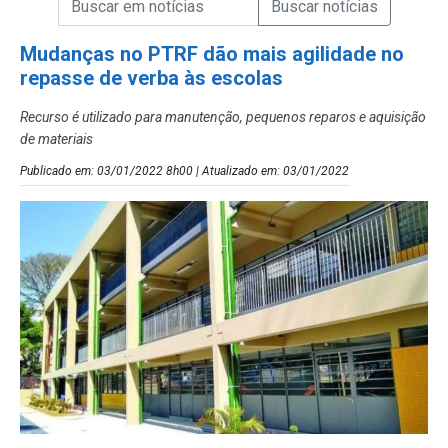
Campo de Busca de Notícias
Mudanças no PTRF dão mais agilidade no
repasse de verba às escolas
Recurso é utilizado para manutenção, pequenos reparos e aquisição
de materiais
Publicado em: 03/01/2022 8h00 | Atualizado em: 03/01/2022