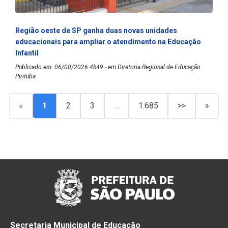
Região oeste de SP ganha duas novas unidades
educacionais para ampliar o atendimento na Educação
Infantil
Publicado em: 06/08/2026 4h49 - em Diretoria Regional de Educação
Pirituba
«
1
2
3
…
1.685
>>
»
Secretaria Municipal de Educação