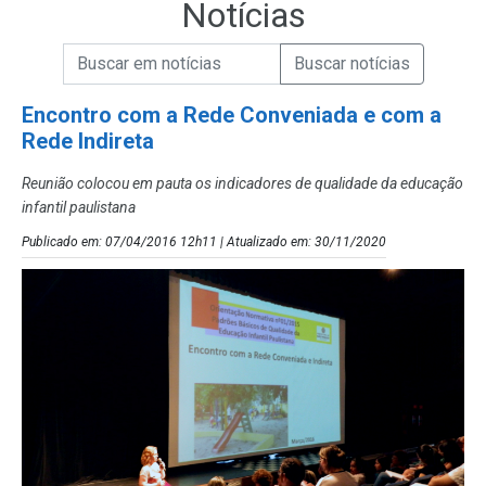
Notícias
Campo de Busca de informações
Enviar a Busca de Notícias
Campo de Busca de Notícias
Encontro com a Rede Conveniada e com a
Rede Indireta
Reunião colocou em pauta os indicadores de qualidade da educação
infantil paulistana
Publicado em: 07/04/2016 12h11 | Atualizado em: 30/11/2020