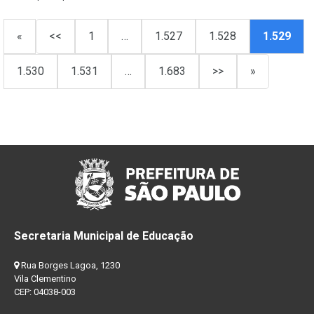
«
<<
1
…
1.527
1.528
1.529
1.530
1.531
…
1.683
>>
»
Secretaria Municipal de Educação
Rua Borges Lagoa, 1230
Vila Clementino
CEP: 04038-003