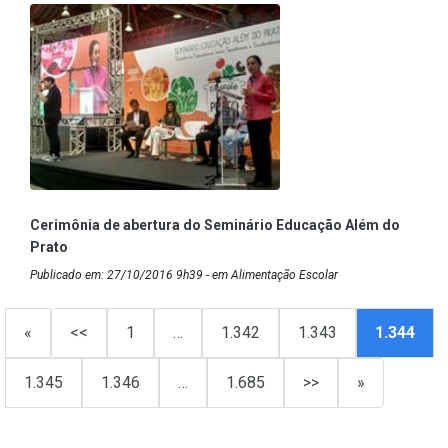
Cerimônia de abertura do Seminário Educação Além do
Prato
Publicado em: 27/10/2016 9h39 - em Alimentação Escolar
«
<<
1
…
1.342
1.343
1.344
1.345
1.346
…
1.685
>>
»