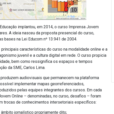
 Educação implantou, em 2014, o curso Imprensa Jovem
ares. A ideia nasceu da proposta presencial do curso,
as bases na Lei Educom nº 13.941 de 2004.
rincipais características do curso na modalidade online e a
gonismo juvenil e a cultura digital em rede. O curso propicia
nidade, bem como ressignifica os espaços e tempos
ção da SME, Carlos Lima.
tes produzem audiovisuais que permanecem na plataforma
 possível implementar mapas georreferenciados,
roduzidos pelas equipes integrantes dos cursos. Em cada
 Jovem Online – denominadas, no curso, desafios – foram
m trocas de conhecimentos intersetoriais específicos:
âmbito jornalístico propriamente dito;