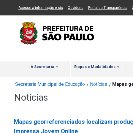
Ir ao Conteúdo
1
Ir para menu principal
2
Ir para busca
3
(Link para um novo sítio)
(Link para um novo sítio)
(Li
Acesso à informação e-sic
Ouvidoria
Portal da Transparência
A Secretaria
Etapas e Modalidades
Secretaria Municipal de Educação
Notícias
Mapas ge
/
/
Notícias
Mapas georreferenciados localizam produçõ
Imprensa Jovem Online