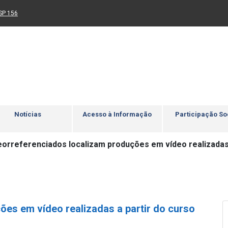
Ir para rodapé
4
Acessibilidade
5
nk para um novo sítio)
(Link para um novo sítio)
SP 156
Notícias
Acesso à Informação
Participação So
orreferenciados localizam produções em vídeo realizadas 
es em vídeo realizadas a partir do curso