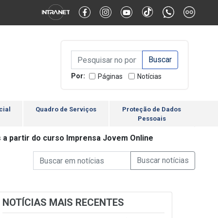
Alternar Alto Contraste
Alternar Tamanho da Fonte
Campo de Busca de inform
Campo de Busca de informações
Enviar a Busca
Por:
Páginas
Notícias
cial
Quadro de Serviços
Proteção de Dados
Pessoais
a partir do curso Imprensa Jovem Online
Campo de Busca de informações
Enviar a Busca de Notícia
Campo de Busca de Notícias
NOTÍCIAS MAIS RECENTES