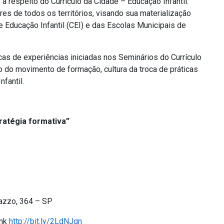
 respeito do Currículo da Cidade – Educação Infantil.
s de todos os territórios, visando sua materialização
 Educação Infantil (CEI) e das Escolas Municipais de
as de experiências iniciadas nos Seminários do Currículo
o do movimento de formação, cultura da troca de práticas
fantil.
ratégia formativa”
razzo, 364 – SP
ink
http://bit.ly/2LdNJqn