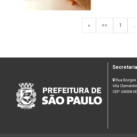
«
<<
1
…
Secretaria
Rua Borges 
Vila Clementi
CEP: 04038-0