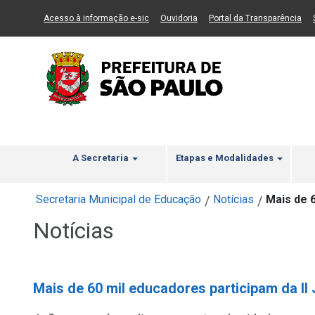
Ir ao Conteúdo
1
Ir para menu principal
2
Ir para busca
3
(Link para um novo sítio)
(Link para um novo sítio)
(Li
Acesso à informação e-sic
Ouvidoria
Portal da Transparência
A Secretaria
Etapas e Modalidades
Secretaria Municipal de Educação
Notícias
Mais de 6
/
/
Notícias
Mais de 60 mil educadores participam da II