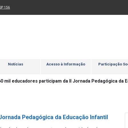
Ir para rodapé
4
Acessibilidade
5
nk para um novo sítio)
(Link para um novo sítio)
SP 156
Notícias
Acesso à Informação
Participação So
0 mil educadores participam da II Jornada Pedagógica da E
 Jornada Pedagógica da Educação Infantil