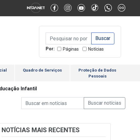
Alternar Alto Contraste
Alternar Tamanho da Fonte
Campo de Busca de inform
Campo de Busca de informações
Enviar a Busca
Por:
Páginas
Notícias
cial
Quadro de Serviços
Proteção de Dados
Pessoais
ducação Infantil
Campo de Busca de informações
Enviar a Busca de Notícia
Campo de Busca de Notícias
NOTÍCIAS MAIS RECENTES