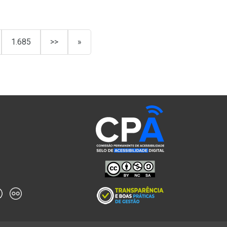
1.685
>>
»