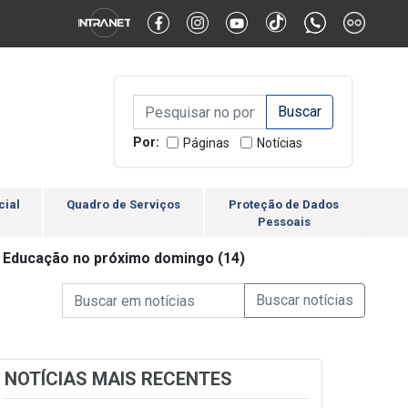
Alternar Alto Contraste
Alternar Tamanho da Fonte
Campo de Busca de inform
Campo de Busca de informações
Enviar a Busca
Por:
Páginas
Notícias
cial
Quadro de Serviços
Proteção de Dados
Pessoais
a Educação no próximo domingo (14)
Campo de Busca de informações
Enviar a Busca de Notícia
Campo de Busca de Notícias
NOTÍCIAS MAIS RECENTES