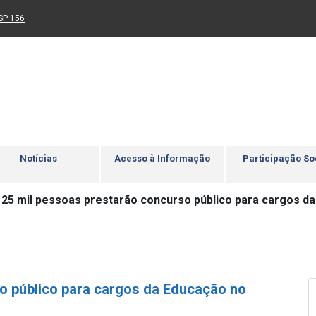
Ir para rodapé
4
Acessibilidade
5
nk para um novo sítio)
(Link para um novo sítio)
SP 156
Notícias
Acesso à Informação
Participação So
125 mil pessoas prestarão concurso público para cargos d
o público para cargos da Educação no