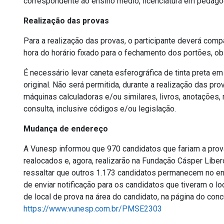
correspondente ao ensino médio, licenciatura em pedago
Realização das provas
Para a realização das provas, o participante deverá co
hora do horário fixado para o fechamento dos portões, obs
É necessário levar caneta esferográfica de tinta preta e
original. Não será permitida, durante a realização das pr
máquinas calculadoras e/ou similares, livros, anotações,
consulta, inclusive códigos e/ou legislação.
Mudança de endereço
A Vunesp informou que 970 candidatos que fariam a prov
realocados e, agora, realizarão na Fundação Cásper Líbero
ressaltar que outros 1.173 candidatos permanecem no e
de enviar notificação para os candidatos que tiveram o l
de local de prova na área do candidato, na página do con
https://www.vunesp.com.br/PMSE2303