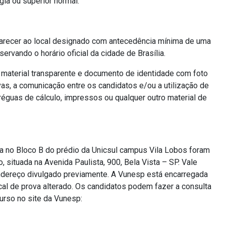
gia ou superior normal.
mparecer ao local designado com antecedência mínima de uma
ervando o horário oficial da cidade de Brasília.
m material transparente e documento de identidade com foto
ovas, a comunicação entre os candidatos e/ou a utilização de
 réguas de cálculo, impressos ou qualquer outro material de
a no Bloco B do prédio da Unicsul campus Vila Lobos foram
, situada na Avenida Paulista, 900, Bela Vista – SP. Vale
ndereço divulgado previamente. A Vunesp está encarregada
ocal de prova alterado. Os candidatos podem fazer a consulta
curso no site da Vunesp: