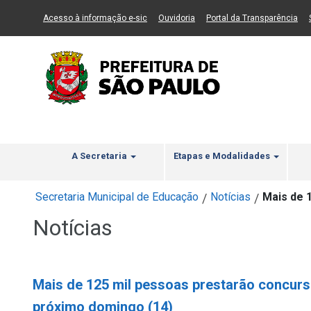
Ir ao Conteúdo
1
Ir para menu principal
2
Ir para busca
3
(Link para um novo sítio)
(Link para um novo sítio)
(Li
Acesso à informação e-sic
Ouvidoria
Portal da Transparência
A Secretaria
Etapas e Modalidades
Secretaria Municipal de Educação
Notícias
Mais de 
/
/
Notícias
Mais de 125 mil pessoas prestarão concurs
próximo domingo (14)