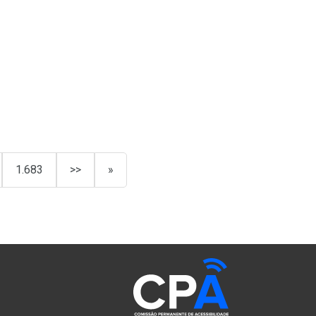
1.683
>>
»