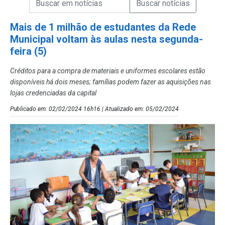
Campo de Busca de Notícias
Mais de 1 milhão de estudantes da Rede
Municipal voltam às aulas nesta segunda-
feira (5)
Créditos para a compra de materiais e uniformes escolares estão
disponíveis há dois meses; famílias podem fazer as aquisições nas
lojas credenciadas da capital
Publicado em: 02/02/2024 16h16 | Atualizado em: 05/02/2024