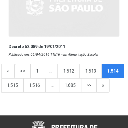
Decreto 52.089 de 19/01/2011
Publicado em: 06/04/2016 11h16 - em Alimentação Escolar
«
<<
1
…
1.512
1.513
1.514
1.515
1.516
…
1.685
>>
»