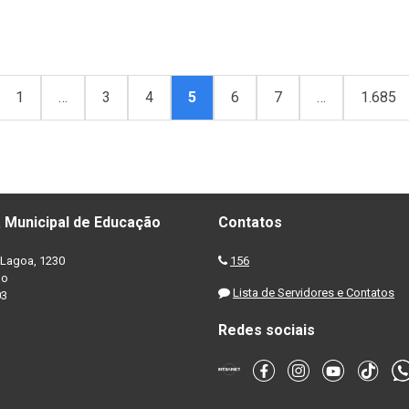
1
…
3
4
5
6
7
…
1.685
 Municipal de Educação
Contatos
Lagoa, 1230
156
no
Lista de Servidores e Contatos
03
Redes sociais