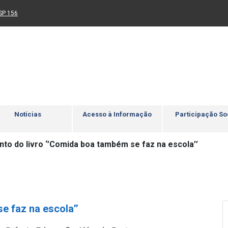
Ir para rodapé
4
Acessibilidade
5
nk para um novo sítio)
(Link para um novo sítio)
SP 156
Notícias
Acesso à Informação
Participação So
to do livro ‘’Comida boa também se faz na escola’’
e faz na escola’’