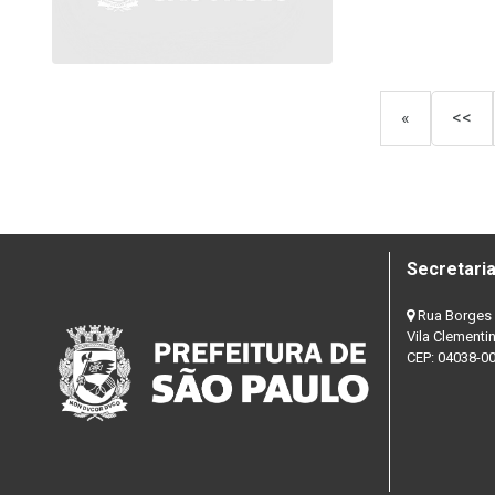
«
<<
Secretaria
Rua Borges 
Vila Clementi
CEP: 04038-0