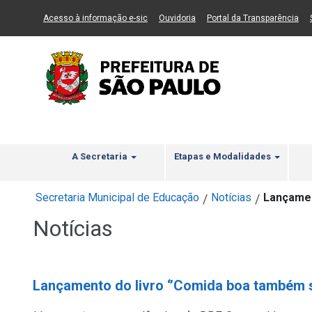
Ir ao Conteúdo
1
Ir para menu principal
2
Ir para busca
3
(Link para um novo sítio)
(Link para um novo sítio)
(Li
Acesso à informação e-sic
Ouvidoria
Portal da Transparência
A Secretaria
Etapas e Modalidades
Secretaria Municipal de Educação
Notícias
Lançamen
/
/
Notícias
Lançamento do livro ‘’Comida boa também s