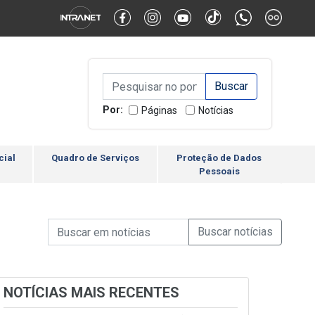
Alternar Alto Contraste
Alternar Tamanho da Fonte
Campo de Busca de inform
Campo de Busca de informações
Enviar a Busca
Por:
Páginas
Notícias
cial
Quadro de Serviços
Proteção de Dados
Pessoais
Campo de Busca de informações
Enviar a Busca de Notícia
Campo de Busca de Notícias
NOTÍCIAS MAIS RECENTES