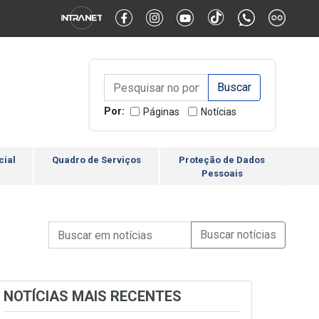
Alternar Alto Contraste
Alternar Tamanho da Fonte
Campo de Busca de inform
Campo de Busca de informações
Enviar a Busca
Por:
Páginas
Notícias
cial
Quadro de Serviços
Proteção de Dados
Pessoais
Campo de Busca de informações
Enviar a Busca de Notícia
Campo de Busca de Notícias
NOTÍCIAS MAIS RECENTES