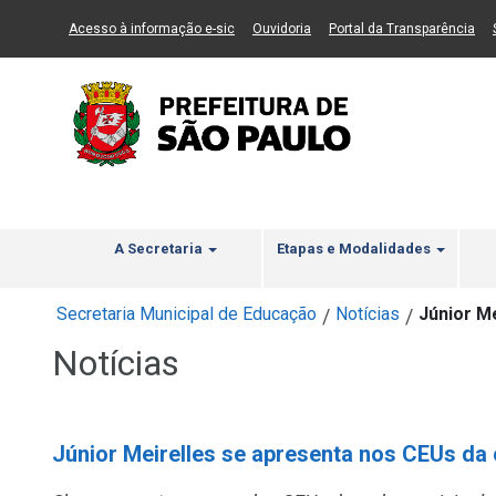
Ir ao Conteúdo
1
Ir para menu principal
2
Ir para busca
3
(Link para um novo sítio)
(Link para um novo sítio)
(Li
Acesso à informação e-sic
Ouvidoria
Portal da Transparência
A Secretaria
Etapas e Modalidades
Secretaria Municipal de Educação
Notícias
Júnior M
/
/
Notícias
Júnior Meirelles se apresenta nos CEUs da