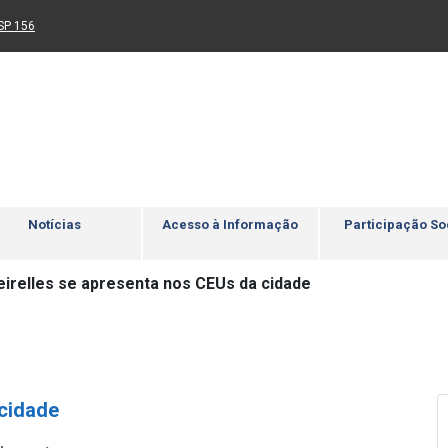
Ir para rodapé
4
Acessibilidade
5
nk para um novo sítio)
(Link para um novo sítio)
SP 156
Notícias
Acesso à Informação
Participação So
eirelles se apresenta nos CEUs da cidade
 cidade