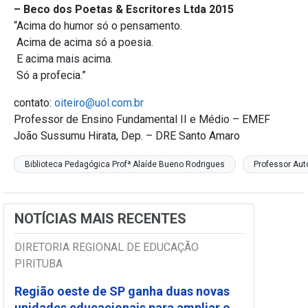
– Beco dos Poetas & Escritores Ltda 2015
“Acima do humor só o pensamento.
Acima de acima só a poesia.
E acima mais acima.
Só a profecia.”
contato:
oiteiro@uol.com.br
Professor de Ensino Fundamental II e Médio – EMEF
João Sussumu Hirata, Dep. – DRE Santo Amaro
Biblioteca Pedagógica Profª Alaíde Bueno Rodrigues
Professor Aut
NOTÍCIAS MAIS RECENTES
DIRETORIA REGIONAL DE EDUCAÇÃO
PIRITUBA
Região oeste de SP ganha duas novas
unidades educacionais para ampliar o