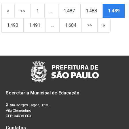
«
<<
1
…
1.487
1.488
1.489
1.490
1.491
…
1.684
>>
»
Secretaria Municipal de Educação
Rua Borges Lagoa, 1230
Vila Clementino
CEP: 04038-003
Contatos