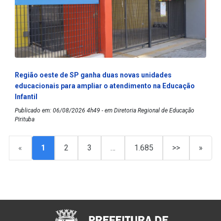
Região oeste de SP ganha duas novas unidades
educacionais para ampliar o atendimento na Educação
Infantil
Publicado em: 06/08/2026 4h49 - em Diretoria Regional de Educação
Pirituba
«
1
2
3
…
1.685
>>
»