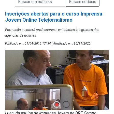
Campo de Busca de Notícias
Inscrições abertas para o curso Imprensa
Jovem Online Telejornalismo
Formação atenderá professores e estudantes integrantes das
agências de notícias
Publicado em: 01/04/2016 17h34 | Atualizado em: 30/11/2020
Luan, da equipe da Imprensa Jovem na DRE Campo