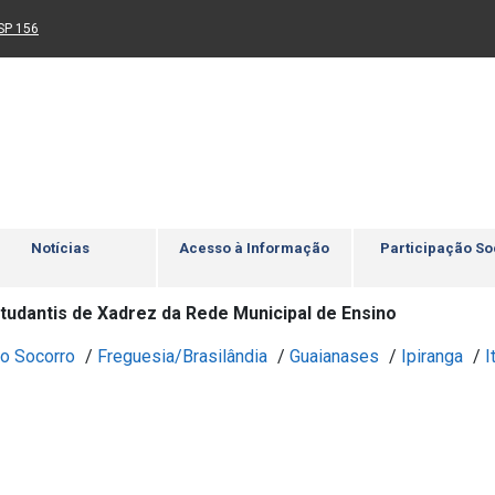
Ir para rodapé
4
Acessibilidade
5
nk para um novo sítio)
(Link para um novo sítio)
SP 156
Notícias
Acesso à Informação
Participação So
tudantis de Xadrez da Rede Municipal de Ensino
o Socorro
/
Freguesia/Brasilândia
/
Guaianases
/
Ipiranga
/
I