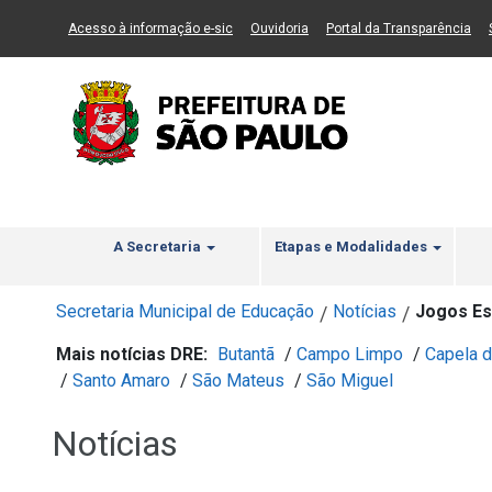
Ir ao Conteúdo
1
Ir para menu principal
2
Ir para busca
3
(Link para um novo sítio)
(Link para um novo sítio)
(Li
Acesso à informação e-sic
Ouvidoria
Portal da Transparência
A Secretaria
Etapas e Modalidades
Secretaria Municipal de Educação
Notícias
Jogos Es
/
/
Mais notícias DRE:
Butantã
/
Campo Limpo
/
Capela d
/
Santo Amaro
/
São Mateus
/
São Miguel
Notícias