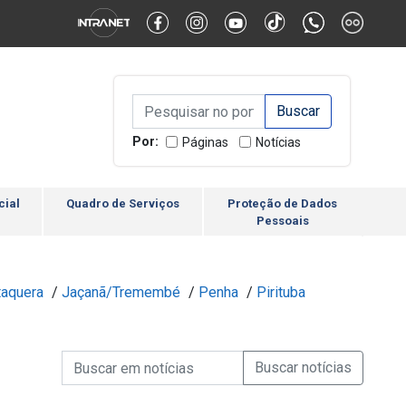
Alternar Alto Contraste
Alternar Tamanho da Fonte
Campo de Busca de inform
Campo de Busca de informações
Enviar a Busca
Por:
Páginas
Notícias
cial
Quadro de Serviços
Proteção de Dados
Pessoais
taquera
/
Jaçanã/Tremembé
/
Penha
/
Pirituba
Campo de Busca de informações
Enviar a Busca de Notícia
Campo de Busca de Notícias