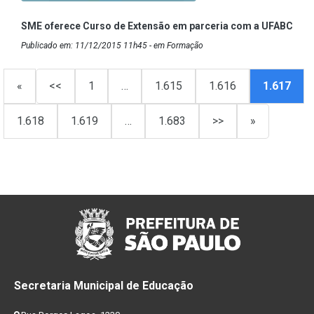
SME oferece Curso de Extensão em parceria com a UFABC
Publicado em: 11/12/2015 11h45 - em Formação
«
<<
1
…
1.615
1.616
1.617
1.618
1.619
…
1.683
>>
»
Secretaria Municipal de Educação