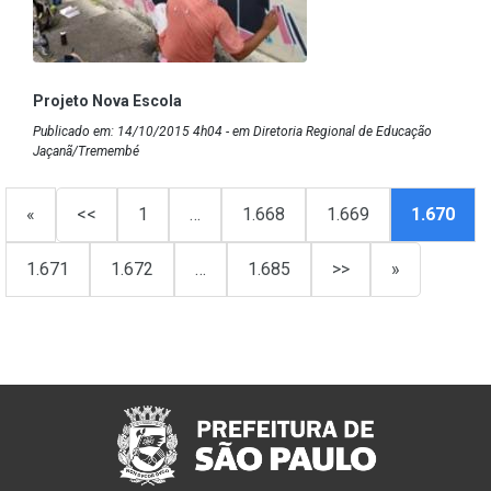
Projeto Nova Escola
Publicado em: 14/10/2015 4h04 - em Diretoria Regional de Educação
Jaçanã/Tremembé
«
<<
1
…
1.668
1.669
1.670
1.671
1.672
…
1.685
>>
»