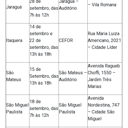
28 de
Jaraguá –
– Vila Romana
Jaraguá
setembro, das
Auditório
7h às 12h
14 de
setembro e
Rua Maria Luiza
Itaquera
22 de
CEFOR
Americano, 2021
setembro, das
– Cidade Líder
13h às 18h
Avenida Ragueb
15 de
São
São Mateus –
Choffi, 1550 –
Setembro, das
Mateus
Auditório
Jardim Três
13h às 18h
Marias
Avenida
18 de
São Miguel
São Miguel
Nordestina, 747
setembro, das
Paulista
Paulista
– Cidade São
7h às 12h
Miguel