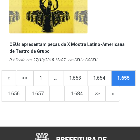
CEUs apresentam peças da X Mostra Latino-Americana
de Teatro de Grupo
Publicado em: 27/10/2015 12h07 - em CEU e COCEU
«
<<
1
…
1.653
1.654
1.655
1.656
1.657
…
1.684
>>
»