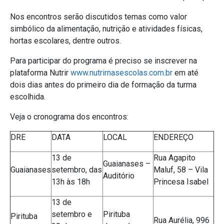
Nos encontros serão discutidos temas como valor
simbólico da alimentação, nutrição e atividades físicas,
hortas escolares, dentre outros.
Para participar do programa é preciso se inscrever na
plataforma Nutrir
www.nutrirnasescolas.com.br
em até
dois dias antes do primeiro dia de formação da turma
escolhida.
Veja o cronograma dos encontros:
DRE
DATA
LOCAL
ENDEREÇO
13 de
Rua Agapito
Guaianases –
Guaianases
setembro, das
Maluf, 58 – Vila
Auditório
13h às 18h
Princesa Isabel
13 de
setembro e
Pirituba
Pirituba
Rua Aurélia, 996