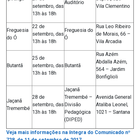
Auditório
setembro, das
Vila Clementino
13h às 18h
22 de
Rua Leo Ribeiro
Freguesia
Freguesia do
setembro, das
de Morais, 66 –
do Ó
Ó
13h às 18h
Vila Arcadia
Rua Azém
25 de
Abdalla Azém,
Butantã
setembro, das
Butantã
564 – Jardim
13h às 18h
Bonfiglioli
Jaçanã
28 de
Tremembé –
Avenida General
Jaçanã
setembro, das
Divisão
Ataliba Leonel,
Tremembé
13h às 18h
Pedagógica
1021 – Santana
(DIPED)
Veja mais informações na íntegra do Comunicado nº
728, de 11 de setembro de 2017.