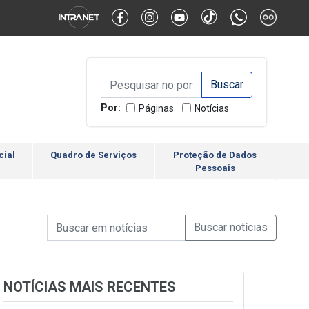
Alternar Alto Contraste
Alternar Tamanho da Fonte
Campo de Busca de inform
Campo de Busca de informações
Enviar a Busca
Por:
Páginas
Notícias
cial
Quadro de Serviços
Proteção de Dados
Pessoais
Campo de Busca de informações
Enviar a Busca de Notícia
Campo de Busca de Notícias
NOTÍCIAS MAIS RECENTES