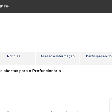
Ir para rodapé
4
Acessibilidade
5
nk para um novo sítio)
(Link para um novo sítio)
SP 156
Notícias
Acesso à Informação
Participação So
es abertas para o Profuncionário