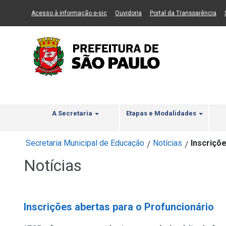
Ir ao Conteúdo
1
Ir para menu principal
2
Ir para busca
3
(Link para um novo sítio)
(Link para um novo sítio)
(Li
Acesso à informação e-sic
Ouvidoria
Portal da Transparência
A Secretaria
Etapas e Modalidades
Secretaria Municipal de Educação
Notícias
Inscriçõ
/
/
Notícias
Inscrições abertas para o Profuncionário