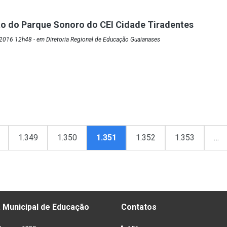
o do Parque Sonoro do CEI Cidade Tiradentes
2016 12h48 - em Diretoria Regional de Educação Guaianases
1.349
1.350
1.351
1.352
1.353
…
 Municipal de Educação
Contatos