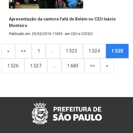
Apresentação da cantora Fafá de Belém no CEU Inácio
Monteiro
Publicado em: 29/03/2016 11h05 - em CEU e COCEU
«
<<
1
…
1.523
1.524
1.525
1.526
1.527
…
1.683
>>
»