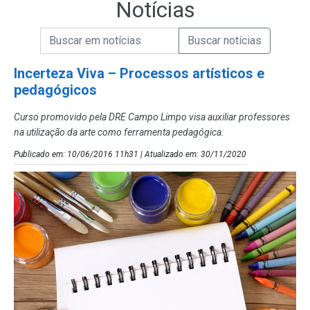
Notícias
Campo de Busca de informações
Enviar a Busca de Notícias
Campo de Busca de Notícias
Incerteza Viva – Processos artísticos e
pedagógicos
Curso promovido pela DRE Campo Limpo visa auxiliar professores
na utilização da arte como ferramenta pedagógica.
Publicado em: 10/06/2016 11h31 | Atualizado em: 30/11/2020