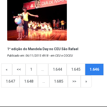
1ª edição do Mandela Day no CEU São Rafael
Publicado em: 06/11/2015 4h18 - em CEU e COCEU
«
<<
1
…
1.644
1.645
1.646
1.647
1.648
…
1.685
>>
»