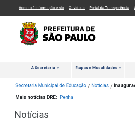
Ir ao Conteúdo
1
Ir para menu principal
2
Ir para busca
3
(Link para um novo sítio)
(Link para um novo sítio)
(Li
Acesso à informação e-sic
Ouvidoria
Portal da Transparência
A Secretaria
Etapas e Modalidades
Secretaria Municipal de Educação
Notícias
Inaugura
/
/
Mais notícias DRE:
Penha
Notícias