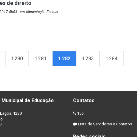
es de direito
2017 4h43 - em Alimentação Escolar
1.280
1.281
1.282
1.283
1.284
…
 Municipal de Educação
Contatos
Lagoa, 1230
156
no
Lista de Servidores e Contatos
03
Redes sociais