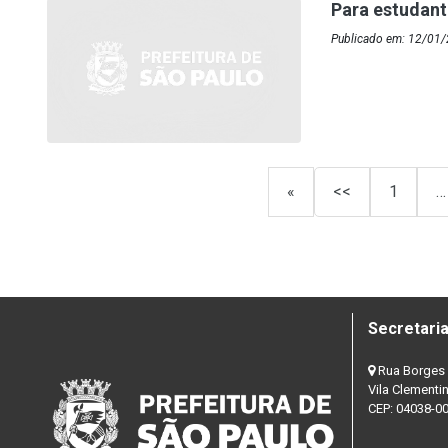
Para estudant
Publicado em: 12/01/
«
<<
1
…
Secretaria
Rua Borges 
Vila Clementi
CEP: 04038-0