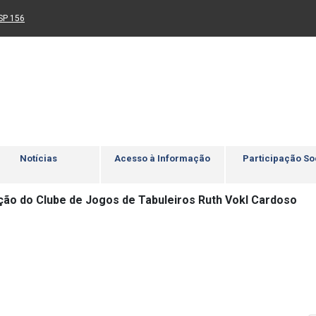
Ir para rodapé
4
Acessibilidade
5
nk para um novo sítio)
(Link para um novo sítio)
SP 156
Notícias
Acesso à Informação
Participação So
ção do Clube de Jogos de Tabuleiros Ruth Vokl Cardoso