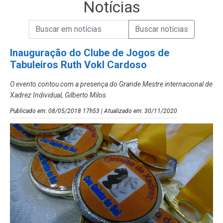
Notícias
Campo de Busca de informações
Enviar a Busca de Notícias
Campo de Busca de Notícias
Inauguração do Clube de Jogos de
Tabuleiros Ruth Vokl Cardoso
O evento contou com a presença do Grande Mestre internacional de
Xadrez Individual, Gilberto Milos
Publicado em: 08/05/2018 17h53 | Atualizado em: 30/11/2020