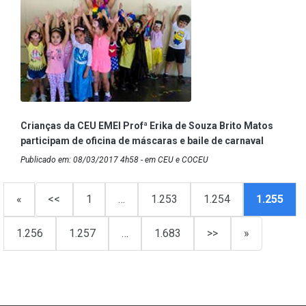
Crianças da CEU EMEI Profª Erika de Souza Brito Matos
participam de oficina de máscaras e baile de carnaval
Publicado em: 08/03/2017 4h58 - em CEU e COCEU
«
<<
1
…
1.253
1.254
1.255
1.256
1.257
…
1.683
>>
»