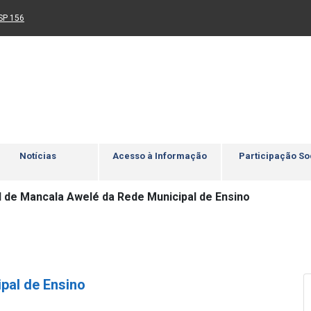
Ir para rodapé
4
Acessibilidade
5
nk para um novo sítio)
(Link para um novo sítio)
SP 156
Notícias
Acesso à Informação
Participação So
al de Mancala Awelé da Rede Municipal de Ensino
ipal de Ensino