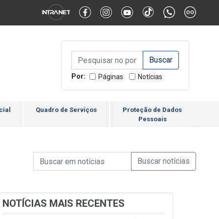
Alternar Alto Contraste
Alternar Tamanho da Fonte
Campo de Busca de inform
Campo de Busca de informações
Enviar a Busca
Por:
Páginas
Notícias
cial
Quadro de Serviços
Proteção de Dados
Pessoais
Campo de Busca de informações
Enviar a Busca de Notícia
Campo de Busca de Notícias
NOTÍCIAS MAIS RECENTES