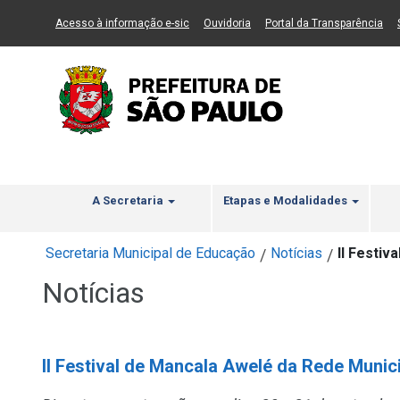
Ir ao Conteúdo
1
Ir para menu principal
2
Ir para busca
3
(Link para um novo sítio)
(Link para um novo sítio)
(Li
Acesso à informação e-sic
Ouvidoria
Portal da Transparência
A Secretaria
Etapas e Modalidades
Secretaria Municipal de Educação
Notícias
II Festiv
/
/
Notícias
II Festival de Mancala Awelé da Rede Munic