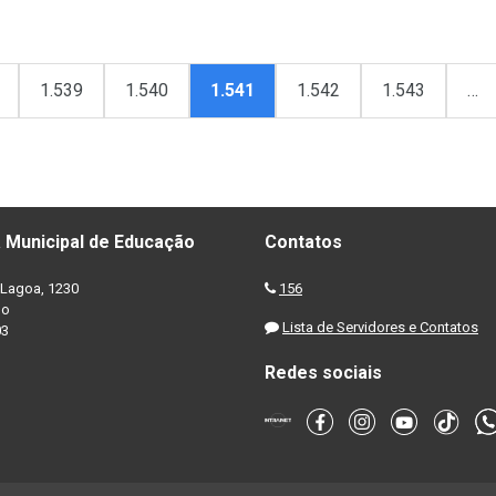
1.539
1.540
1.541
1.542
1.543
…
 Municipal de Educação
Contatos
Lagoa, 1230
156
no
Lista de Servidores e Contatos
03
Redes sociais