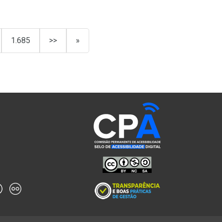
1.685
>>
»