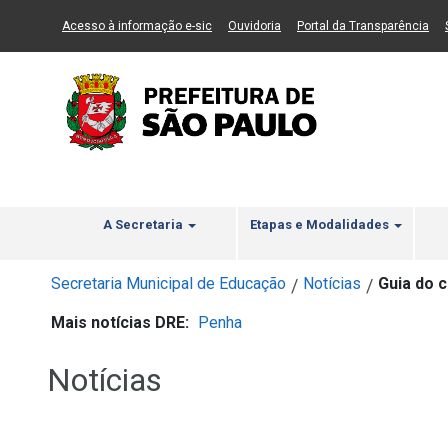
Ir ao Conteúdo
1
Ir para menu principal
2
Ir para busca
3
(Link para um novo sítio)
(Link para um novo sítio)
(Li
Acesso à informação e-sic
Ouvidoria
Portal da Transparência
A Secretaria
Etapas e Modalidades
Secretaria Municipal de Educação
Notícias
Guia do 
/
/
Mais notícias DRE:
Penha
Notícias