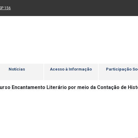
Ir para rodapé
4
Acessibilidade
5
nk para um novo sítio)
(Link para um novo sítio)
SP 156
Notícias
Acesso à Informação
Participação So
curso Encantamento Literário por meio da Contação de Hist