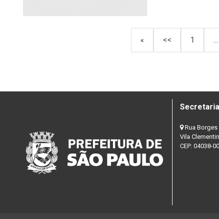
«
<<
1
…
Secretaria
Rua Borges 
Vila Clementi
CEP: 04038-0