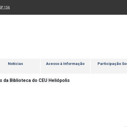
Ir para rodapé
4
Acessibilidade
5
nk para um novo sítio)
(Link para um novo sítio)
SP 156
Notícias
Acesso à Informação
Participação So
 da Biblioteca do CEU Heliópolis