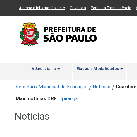
Ir ao Conteúdo
1
Ir para menu principal
2
Ir para busca
3
(Link para um novo sítio)
(Link para um novo sítio)
(Li
Acesso à informação e-sic
Ouvidoria
Portal da Transparência
A Secretaria
Etapas e Modalidades
Secretaria Municipal de Educação
Notícias
Guardiões
/
/
Mais notícias DRE:
Ipiranga
Notícias