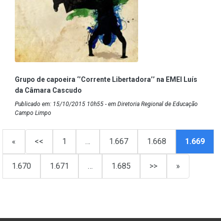
Grupo de capoeira ‘’Corrente Libertadora’’ na EMEI Luís
da Câmara Cascudo
Publicado em: 15/10/2015 10h55 - em Diretoria Regional de Educação
Campo Limpo
«
<<
1
…
1.667
1.668
1.669
1.670
1.671
…
1.685
>>
»