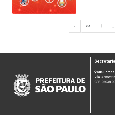
«
<<
1
…
Secretaria
Rua Borges 
Vila Clementi
CEP: 04038-0