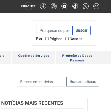
Alternar Alto Contraste
Alternar Tamanho da Fonte
Campo de Busca de inform
Campo de Busca de informações
Enviar a Busca
Por:
Páginas
Notícias
cial
Quadro de Serviços
Proteção de Dados
Pessoais
Campo de Busca de informações
Enviar a Busca de Notícia
Campo de Busca de Notícias
NOTÍCIAS MAIS RECENTES