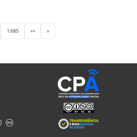
1.685
>>
»