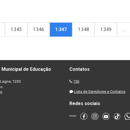
1.345
1.346
1.347
1.348
1.349
…
 Municipal de Educação
Contatos
Lagoa, 1230
156
no
Lista de Servidores e Contatos
03
Redes sociais