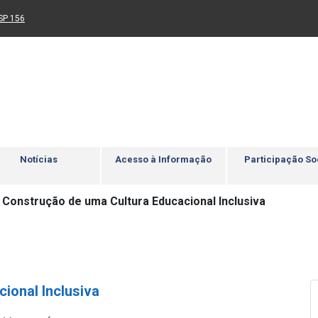
Ir para rodapé
4
Acessibilidade
5
nk para um novo sítio)
(Link para um novo sítio)
SP 156
Notícias
Acesso à Informação
Participação So
 Construção de uma Cultura Educacional Inclusiva
ional Inclusiva