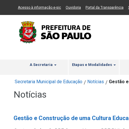
Ir ao Conteúdo
1
Ir para menu principal
2
Ir para busca
3
(Link para um novo sítio)
(Link para um novo sítio)
(Li
Acesso à informação e-sic
Ouvidoria
Portal da Transparência
A Secretaria
Etapas e Modalidades
Secretaria Municipal de Educação
Notícias
Gestão e
/
/
Notícias
Gestão e Construção de uma Cultura Educac