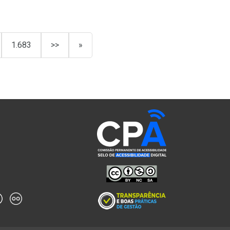
1.683
>>
»