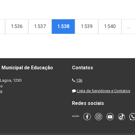
1.536
1.537
1.538
1.539
1.540
…
 Municipal de Educação
Contatos
Lagoa, 1230
156
no
Lista de Servidores e Contatos
03
Redes sociais