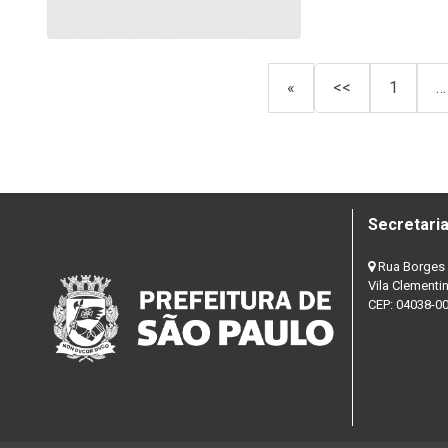
«
<<
1
…
Secretaria
Rua Borges 
Vila Clementi
CEP: 04038-0