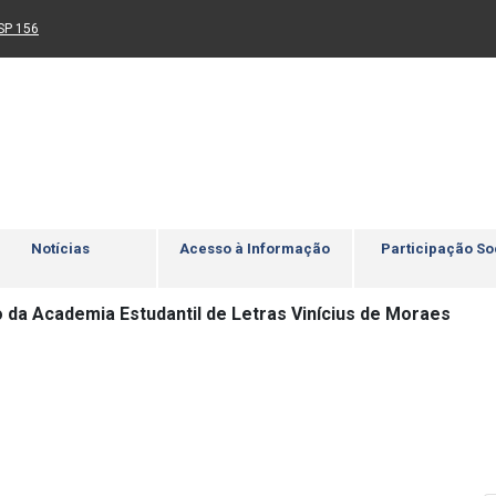
Ir para rodapé
4
Acessibilidade
5
nk para um novo sítio)
(Link para um novo sítio)
SP 156
Notícias
Acesso à Informação
Participação So
 da Academia Estudantil de Letras Vinícius de Moraes