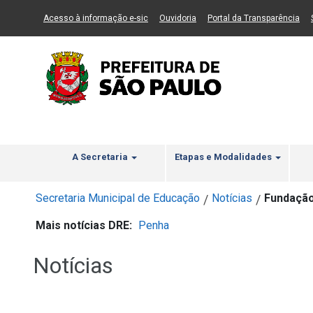
Ir ao Conteúdo
1
Ir para menu principal
2
Ir para busca
3
(Link para um novo sítio)
(Link para um novo sítio)
(Li
Acesso à informação e-sic
Ouvidoria
Portal da Transparência
A Secretaria
Etapas e Modalidades
Secretaria Municipal de Educação
Notícias
Fundação
/
/
Mais notícias DRE:
Penha
Notícias