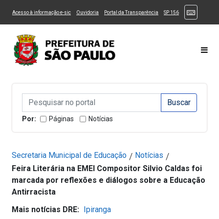
Ir ao Conteúdo
1
Ir para menu principal
2
Ir para busca
3
(Atalhos
(Link para um novo sítio)
(Link para um novo sítio)
(Link para um novo sítio)
(Link para um novo
Acesso à informação e-sic
Ouvidoria
Portal da Transparência
SP 156
Ir para rodapé
4
Acessibilidade
5
Alternar Alto Contraste
Alternar Tamanho da Fonte
Most
Campo de Busca de informações
Campo de Busca de informações
Enviar a Busca
Por:
Páginas
Notícias
Secretaria Municipal de Educação
Notícias
/
/
Feira Literária na EMEI Compositor Silvio Caldas foi
marcada por reflexões e diálogos sobre a Educação
Antirracista
Mais notícias DRE:
Ipiranga