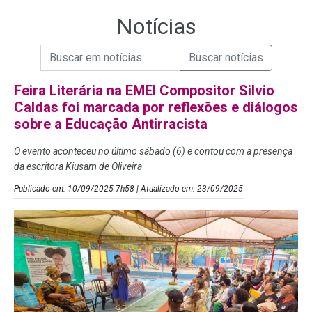
Notícias
Campo de Busca de informações
Enviar a Busca de Notícias
Campo de Busca de Notícias
Feira Literária na EMEI Compositor Silvio
Caldas foi marcada por reflexões e diálogos
sobre a Educação Antirracista
O evento aconteceu no último sábado (6) e contou com a presença
da escritora Kiusam de Oliveira
Publicado em: 10/09/2025 7h58 | Atualizado em: 23/09/2025