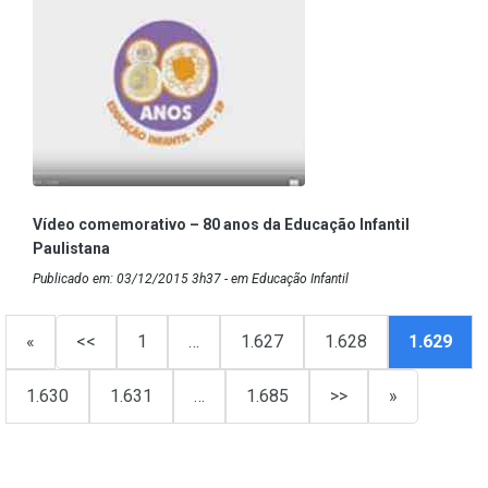
Vídeo comemorativo – 80 anos da Educação Infantil
Paulistana
Publicado em: 03/12/2015 3h37 - em Educação Infantil
«
<<
1
…
1.627
1.628
1.629
1.630
1.631
…
1.685
>>
»