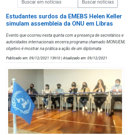
Campo de Busca de Notícias
Estudantes surdos da EMEBS Helen Keller
simulam assembleia da ONU em Libras
Evento que ocorreu nesta quinta com a presença de secretários e
autoridades internacionais encerra programa chamado MONUEM;
objetivo é mostrar na prática a ação de um diplomata
Publicado em: 09/12/2021 13h10 | Atualizado em: 09/12/2021