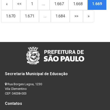
«
<<
1
…
1.667
1.668
1.669
1.670
1.671
…
1.684
>>
»
Secretaria Municipal de Educação
Rua Borges Lagoa, 1230
Vila Clementino
CEP: 04038-003
Contatos