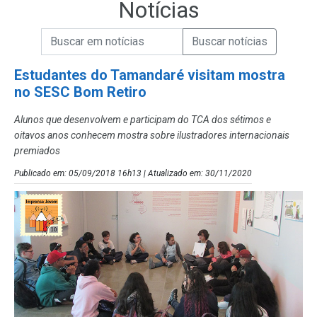
Notícias
Campo de Busca de informações
Enviar a Busca de Notícias
Campo de Busca de Notícias
Estudantes do Tamandaré visitam mostra
no SESC Bom Retiro
Alunos que desenvolvem e participam do TCA dos sétimos e
oitavos anos conhecem mostra sobre ilustradores internacionais
premiados
Publicado em: 05/09/2018 16h13 | Atualizado em: 30/11/2020