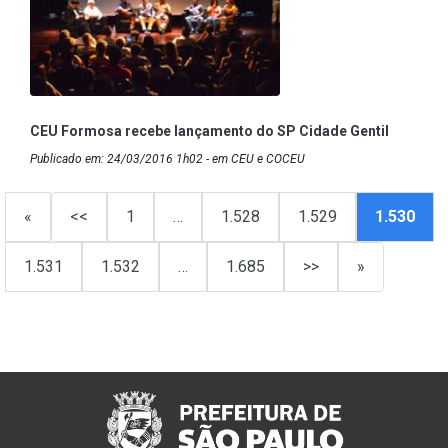
CEU Formosa recebe lançamento do SP Cidade Gentil
Publicado em: 24/03/2016 1h02 - em CEU e COCEU
«
<<
1
…
1.528
1.529
1.530
1.531
1.532
…
1.685
>>
»