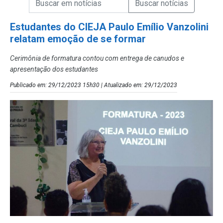
Campo de Busca de Notícias
Estudantes do CIEJA Paulo Emílio Vanzolini
relatam emoção de se formar
Cerimônia de formatura contou com entrega de canudos e
apresentação dos estudantes
Publicado em: 29/12/2023 15h30 | Atualizado em: 29/12/2023