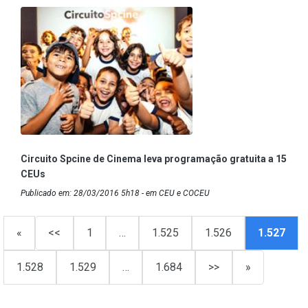
Circuito Spcine de Cinema leva programação gratuita a 15
CEUs
Publicado em: 28/03/2016 5h18 - em CEU e COCEU
«
<<
1
…
1.525
1.526
1.527
1.528
1.529
…
1.684
>>
»