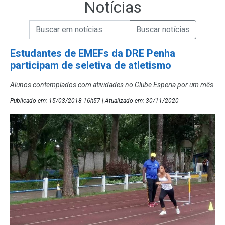
Notícias
Campo de Busca de informações
Enviar a Busca de Notícias
Campo de Busca de Notícias
Estudantes de EMEFs da DRE Penha
participam de seletiva de atletismo
Alunos contemplados com atividades no Clube Esperia por um mês
Publicado em: 15/03/2018 16h57 | Atualizado em: 30/11/2020