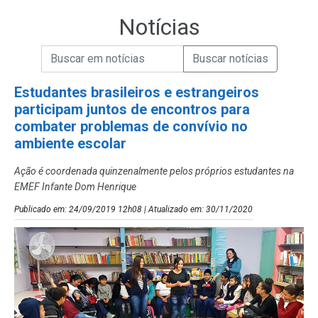
Notícias
Campo de Busca de informações
Enviar a Busca de Notícias
Campo de Busca de Notícias
Estudantes brasileiros e estrangeiros
participam juntos de encontros para
combater problemas de convívio no
ambiente escolar
Ação é coordenada quinzenalmente pelos próprios estudantes na
EMEF Infante Dom Henrique
Publicado em: 24/09/2019 12h08 | Atualizado em: 30/11/2020