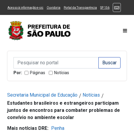
Ir ao Conteúdo
1
Ir para menu principal
2
Ir para busca
3
(Atalhos
(Link para um novo sítio)
(Link para um novo sítio)
(Link para um novo sítio)
(Link para um novo
Acesso à informação e-sic
Ouvidoria
Portal da Transparência
SP 156
Ir para rodapé
4
Acessibilidade
5
Alternar Alto Contraste
Alternar Tamanho da Fonte
Most
Campo de Busca de informações
Campo de Busca de informações
Enviar a Busca
Por:
Páginas
Notícias
Secretaria Municipal de Educação
Notícias
/
/
Estudantes brasileiros e estrangeiros participam
juntos de encontros para combater problemas de
convívio no ambiente escolar
Mais notícias DRE:
Penha