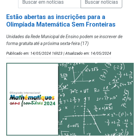
Campo de Busca de Notícias
Estão abertas as inscrições para a
Olimpíada Matemática Sem Fronteiras
Unidades da Rede Municipal de Ensino podem se inscrever de
forma gratuita até a próxima sexta-feira (17)
Publicado em: 14/05/2024 16h23 | Atualizado em: 14/05/2024