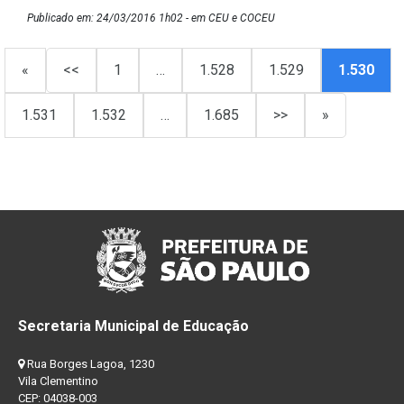
Publicado em: 24/03/2016 1h02 - em CEU e COCEU
«
<<
1
…
1.528
1.529
1.530
1.531
1.532
…
1.685
>>
»
Secretaria Municipal de Educação
Rua Borges Lagoa, 1230
Vila Clementino
CEP: 04038-003