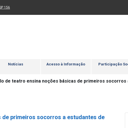
Ir para rodapé
4
Acessibilidade
5
nk para um novo sítio)
(Link para um novo sítio)
SP 156
Notícias
Acesso à Informação
Participação So
lo de teatro ensina noções básicas de primeiros socorros 
s de primeiros socorros a estudantes de