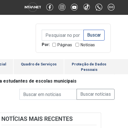
Alternar Alto Contraste
Alternar Tamanho da Fonte
Campo de Busca de inform
Campo de Busca de informações
Enviar a Busca
Por:
Páginas
Notícias
cial
Quadro de Serviços
Proteção de Dados
Pessoais
a estudantes de escolas municipais
Campo de Busca de informações
Enviar a Busca de Notícia
Campo de Busca de Notícias
NOTÍCIAS MAIS RECENTES