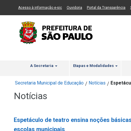
Ir ao Conteúdo
1
Ir para menu principal
2
Ir para busca
3
(Link para um novo sítio)
(Link para um novo sítio)
(Li
Acesso à informação e-sic
Ouvidoria
Portal da Transparência
A Secretaria
Etapas e Modalidades
Secretaria Municipal de Educação
Notícias
Espetácu
/
/
Notícias
Espetáculo de teatro ensina noções básica
escolas municipais