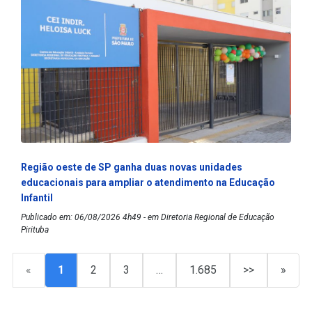
Região oeste de SP ganha duas novas unidades
educacionais para ampliar o atendimento na Educação
Infantil
Publicado em: 06/08/2026 4h49 - em Diretoria Regional de Educação
Pirituba
«
1
2
3
…
1.685
>>
»