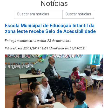
Notícias
Campo de Busca de informações
Enviar a Busca de Notícias
Campo de Busca de Notícias
Escola Municipal de Educação Infantil da
zona leste recebe Selo de Acessibilidade
Entrega aconteceu na quinta, 23 de novembro
Publicado em: 23/11/2017 12h54 | Atualizado em: 04/05/2021